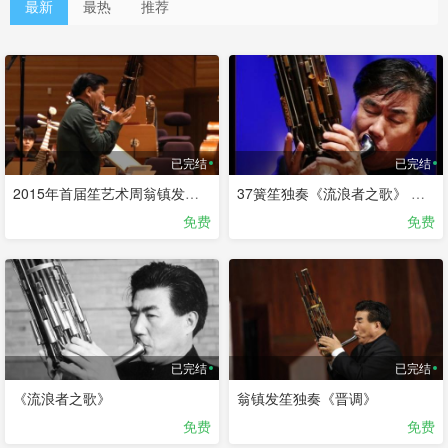
最新
最热
推荐
已完结
已完结
2015年首届笙艺术周翁镇发专场独奏音乐会
37簧笙独奏《流浪者之歌》 演奏：翁镇发
免费
免费
已完结
已完结
《流浪者之歌》
翁镇发笙独奏《晋调》
免费
免费